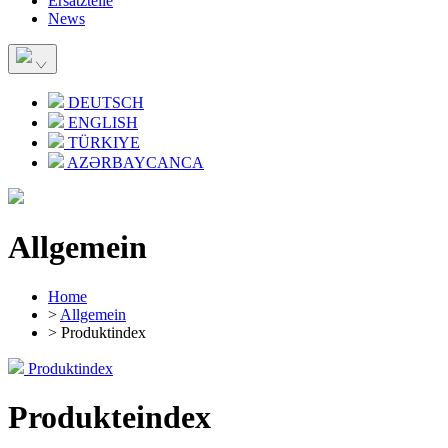
Ersatzteile
News
DEUTSCH
ENGLISH
TÜRKIYE
AZƏRBAYCANCA
Allgemein
Home
>
Allgemein
> Produktindex
Produktindex
Produkteindex