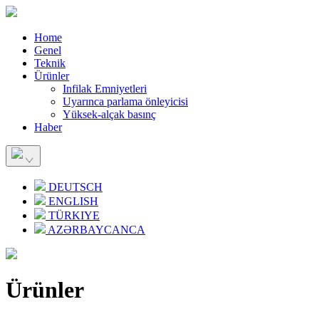
Home
Genel
Teknik
Ürünler
Infilak Emniyetleri
Uyarınca parlama önleyicisi
Yüksek-alçak basınç
Haber
DEUTSCH
ENGLISH
TÜRKIYE
AZƏRBAYCANCA
Ürünler