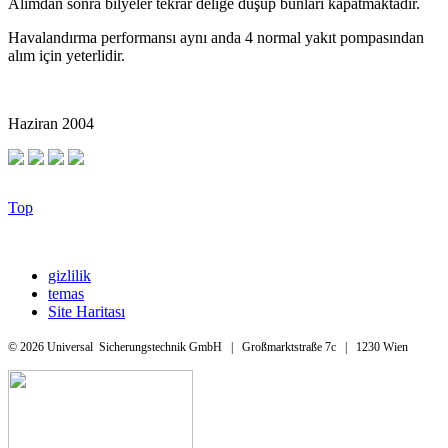
Alımdan sonra bilyeler tekrar deliğe düşüp bunları kapatmaktadır.
Havalandırma performansı aynı anda 4 normal yakıt pompasından
alım için yeterlidir.
Haziran 2004
Top
gizlilik
temas
Site Haritası
© 2026 Universal Sicherungstechnik GmbH | Großmarktstraße 7c | 1230 Wien