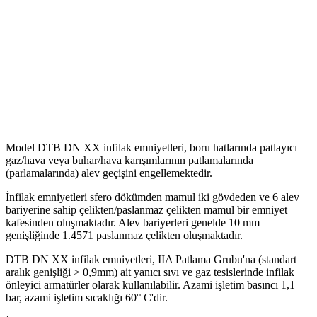
Model DTB DN XX infilak emniyetleri, boru hatlarında patlayıcı
gaz/hava veya buhar/hava karışımlarının patlamalarında
(parlamalarında) alev geçişini engellemektedir.
İnfilak emniyetleri sfero dökümden mamul iki gövdeden ve 6 alev
bariyerine sahip çelikten/paslanmaz çelikten mamul bir emniyet
kafesinden oluşmaktadır. Alev bariyerleri genelde 10 mm
genişliğinde 1.4571 paslanmaz çelikten oluşmaktadır.
DTB DN XX infilak emniyetleri, IIA Patlama Grubu'na (standart
aralık genişliği > 0,9mm) ait yanıcı sıvı ve gaz tesislerinde infilak
önleyici armatürler olarak kullanılabilir. Azami işletim basıncı 1,1
bar, azami işletim sıcaklığı 60° C'dir.