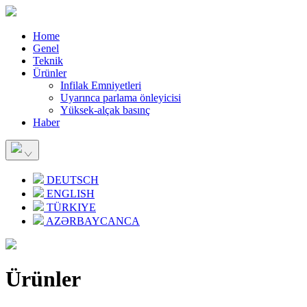
Home
Genel
Teknik
Ürünler
Infilak Emniyetleri
Uyarınca parlama önleyicisi
Yüksek-alçak basınç
Haber
DEUTSCH
ENGLISH
TÜRKIYE
AZƏRBAYCANCA
Ürünler