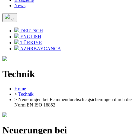
Ersatzteile
News
DEUTSCH
ENGLISH
TÜRKIYE
AZƏRBAYCANCA
Technik
Home
>
Technik
> Neuerungen bei Flammendurchschlagsicherungen durch die
Norm EN ISO 16852
Neuerungen bei