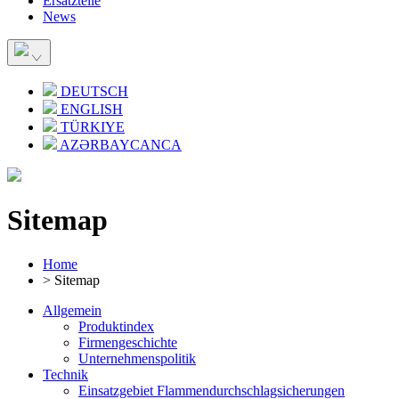
Ersatzteile
News
DEUTSCH
ENGLISH
TÜRKIYE
AZƏRBAYCANCA
Sitemap
Home
> Sitemap
Allgemein
Produktindex
Firmengeschichte
Unternehmenspolitik
Technik
Einsatzgebiet Flammendurchschlagsicherungen