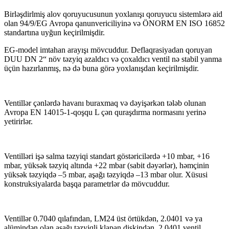
Birləşdirlmiş alov qoruyucusunun yoxlanışı qoruyucu sistemlərə aid
olan 94/9/EG Avropa qanunvericiliyinə və ÖNORM EN ISO 16852
standartına uyğun keçirilmişdir.
EG-model imtahan arayışı mövcuddur. Deflaqrasiyadan qoruyan
DUU DN 2“ növ təzyiq azaldıcı və çoxaldıcı ventil nə stabil yanma
üçün hazırlanmış, nə də buna görə yoxlanışdan keçirilmişdir.
Ventillər çənlərdə havanı buraxmaq və dəyişərkən tələb olunan
Avropa EN 14015-1-qoşqu L çən quraşdırma normasını yerinə
yetirirlər.
Ventilləri işə salma təzyiqi standart göstəricilərdə +10 mbar, +16
mbar, yüksək təzyiq altında +22 mbar (sabit dəyərlər), həmçinin
yüksək təzyiqdə –5 mbar, aşağı təzyiqdə –13 mbar olur. Xüsusi
konstruksiyalarda başqa parametrlər də mövcuddur.
Ventillər 0.7040 qılafından, LM24 üst örtükdən, 2.0401 və ya
alümindən olan aşağı təzyiqli klapan diskindən, 2.0401 ventil