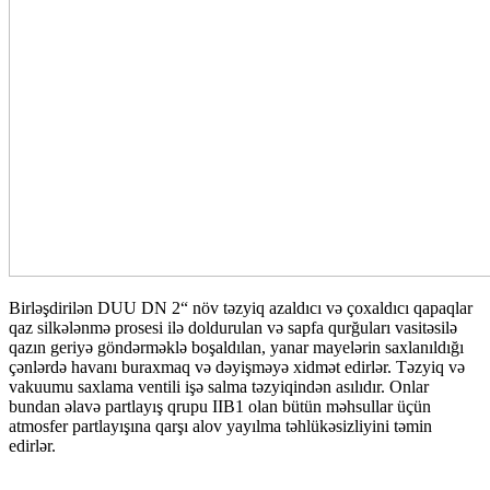
Birləşdirilən DUU DN 2“ növ təzyiq azaldıcı və çoxaldıcı qapaqlar
qaz silkələnmə prosesi ilə doldurulan və sapfa qurğuları vasitəsilə
qazın geriyə göndərməklə boşaldılan, yanar mayelərin saxlanıldığı
çənlərdə havanı buraxmaq və dəyişməyə xidmət edirlər. Təzyiq və
vakuumu saxlama ventili işə salma təzyiqindən asılıdır. Onlar
bundan əlavə partlayış qrupu IIB1 olan bütün məhsullar üçün
atmosfer partlayışına qarşı alov yayılma təhlükəsizliyini təmin
edirlər.