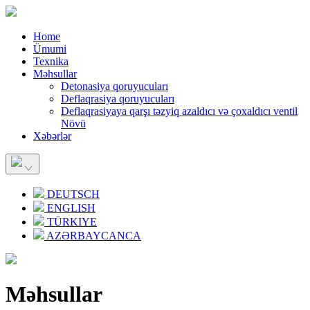
Home
Ümumi
Texnika
Məhsullar
Detonasiya qoruyucuları
Deflaqrasiya qoruyucuları
Deflaqrasiyaya qarşı təzyiq azaldıcı və çoxaldıcı ventil
Növü
Xəbərlər
DEUTSCH
ENGLISH
TÜRKIYE
AZƏRBAYCANCA
Məhsullar