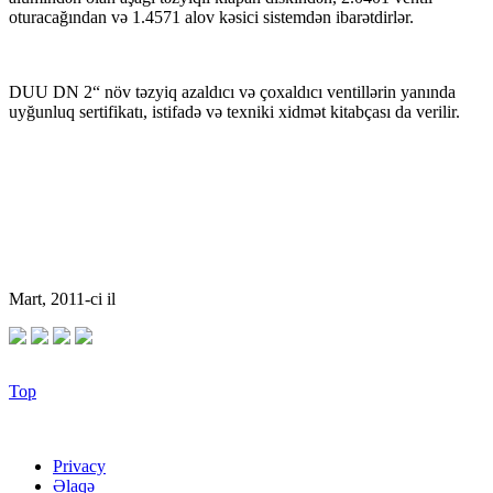
oturacağından və 1.4571 alov kəsici sistemdən ibarətdirlər.
DUU DN 2“ növ təzyiq azaldıcı və çoxaldıcı ventillərin yanında
uyğunluq sertifikatı, istifadə və texniki xidmət kitabçası da verilir.
Mart, 2011-ci il
Top
Privacy
Əlaqə